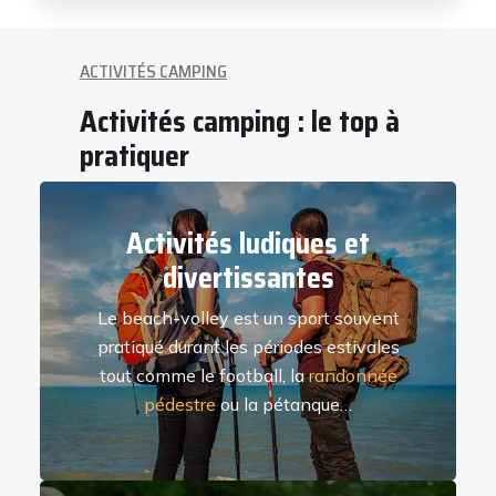
ACTIVITÉS CAMPING
Activités camping : le top à
pratiquer
Activités ludiques et
divertissantes
Le beach-volley est un sport souvent
pratiqué durant les périodes estivales
tout comme le football, la
randonnée
pédestre
ou la pétanque…