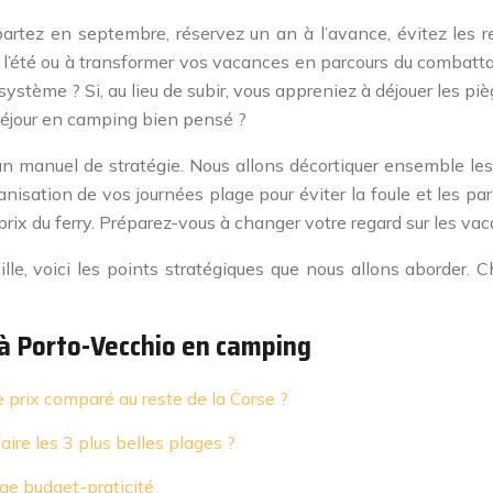
artez en septembre, réservez un an à l’avance, évitez les r
 l’été ou à transformer vos vacances en parcours du combattant 
système ? Si, au lieu de subir, vous appreniez à déjouer les pi
séjour en camping bien pensé ?
t un manuel de stratégie. Nous allons décortiquer ensemble l
isation de vos journées plage pour éviter la foule et les par
 prix du ferry. Préparez-vous à changer votre regard sur les va
ille, voici les points stratégiques que nous allons aborder.
 à Porto-Vecchio en camping
 prix comparé au reste de la Corse ?
re les 3 plus belles plages ?
age budget-praticité