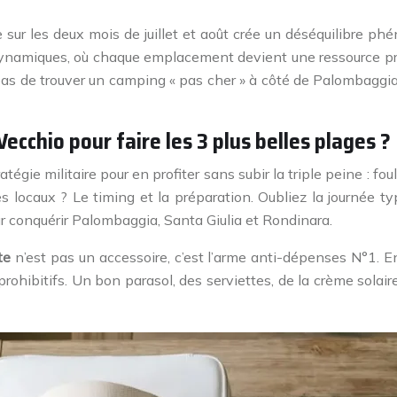
 sur les deux mois de juillet et août crée un déséquilibre p
ix dynamiques, où chaque emplacement devient une ressource pr
 pas de trouver un camping « pas cher » à côté de Palombaggia 
chio pour faire les 3 plus belles plages ?
atégie militaire pour en profiter sans subir la triple peine : fo
des locaux ? Le timing et la préparation. Oubliez la journée
our conquérir Palombaggia, Santa Giulia et Rondinara.
te
n’est pas un accessoire, c’est l’arme anti-dépenses N°1. E
s prohibitifs. Un bon parasol, des serviettes, de la crème sola