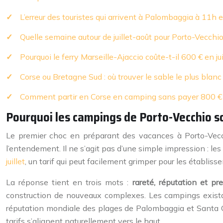
L’erreur des touristes qui arrivent à Palombaggia à 11h 
Quelle semaine autour de juillet-août pour Porto-Vecchio
Pourquoi le ferry Marseille-Ajaccio coûte-t-il 600 € en jui
Corse ou Bretagne Sud : où trouver le sable le plus blanc
Comment partir en Corse en camping sans payer 800 € 
Pourquoi les campings de Porto-Vecchio so
Le premier choc en préparant des vacances à Porto-Vecch
l’entendement. Il ne s’agit pas d’une simple impression : le
juillet
, un tarif qui peut facilement grimper pour les établisse
La réponse tient en trois mots :
rareté, réputation et pr
construction de nouveaux complexes. Les campings existant
réputation mondiale des plages de Palombaggia et Santa Gi
tarifs s’alignent naturellement vers le haut.