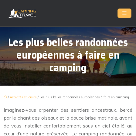
Les plus belles randonnées
européennes à faire en
camping
/
Activités et loisirs
/ Les plus belles randonnées européennes à faire en camping
Imaginez-vous arpenter des sentiers ancestraux, bercé
par le chant des oiseaux et la douce brise matinale, avant
de vous installer confortablement sous un ciel étoilé, au
cœur d’une nature préservée. Le camping-randonnée, ou