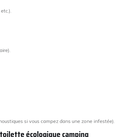
etc.).
ire).
i-moustiques si vous campez dans une zone infestée).
 toilette écologique camping