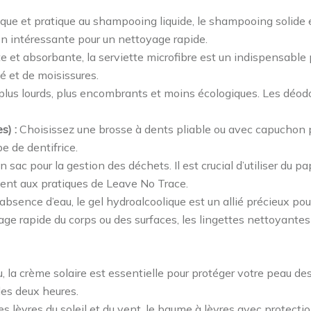
que et pratique au shampooing liquide, le shampooing solide es
n intéressante pour un nettoyage rapide.
 et absorbante, la serviette microfibre est un indispensable 
té et de moisissures.
t plus lourds, plus encombrants et moins écologiques. Les déodo
s) :
Choisissez une brosse à dents pliable ou avec capuchon pou
be de dentifrice.
un sac pour la gestion des déchets. Il est crucial d’utiliser du 
ent aux pratiques de Leave No Trace.
absence d’eau, le gel hydroalcoolique est un allié précieux pour
ge rapide du corps ou des surfaces, les lingettes nettoyantes
 la crème solaire est essentielle pour protéger votre peau de
es deux heures.
es lèvres du soleil et du vent, le baume à lèvres avec protectio