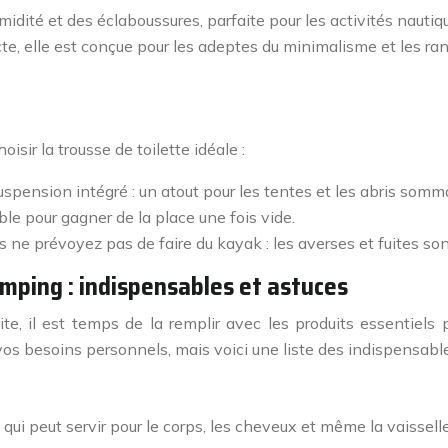
midité et des éclaboussures, parfaite pour les activités nauti
te, elle est conçue pour les adeptes du minimalisme et les ra
sir la trousse de toilette idéale :
spension intégré : un atout pour les tentes et les abris somma
le pour gagner de la place une fois vide.
e prévoyez pas de faire du kayak : les averses et fuites sont
amping : indispensables et astuces
ite, il est temps de la remplir avec les produits essentiel
 vos besoins personnels, mais voici une liste des indispensabl
 qui peut servir pour le corps, les cheveux et même la vaissell