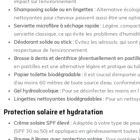
impact sur l’environnement.
Shampooing solide ou en lingettes :
Alternative écologi
nettoyantes pour cheveux peuvent aussi être une optio
Serviette microfibre à séchage rapide :
Légère, compacte
serviette classique, ce qui évite les problèmes d’humidi
Déodorant solide ou stick :
Évitez les aérosols, qui son
respectueux de l’environnement.
Brosse à dents et dentifrice (éventuellement en pastille
en pastilles est une alternative légère et pratique au tu
Papier toilette biodégradable :
Il est crucial d’emporter 
d’au moins 60 mètres de toute source d’eau, conformém
Gel hydroalcoolique :
Pour se désinfecter les mains en l’
Lingettes nettoyantes biodégradables :
Pour un nettoya
Protection solaire et hydratation
Crème solaire SPF élevé :
Adaptée à votre type de peau,
(SPF 30 ou 50) et appliquez-en généreusement toutes l
Baume à lèvres avec protection solaire :
Pour protéger l