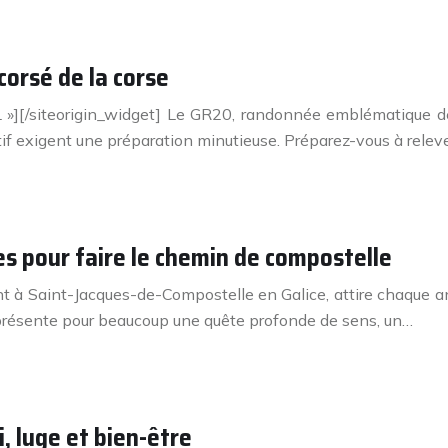
corsé de la corse
][/siteorigin_widget] Le GR20, randonnée emblématique de 
f exigent une préparation minutieuse. Préparez-vous à relever
es pour faire le chemin de compostelle
t à Saint-Jacques-de-Compostelle en Galice, attire chaque an
représente pour beaucoup une quête profonde de sens, un…
i, luge et bien-être